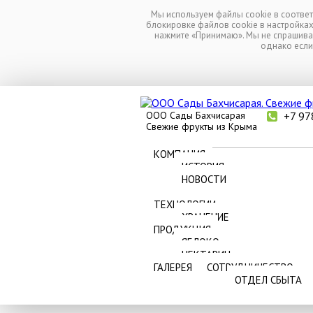
Перейти к основному содержанию
Мы используем файлы cookie в соотве
блокировке файлов cookie в настройка
КОМПАНИЯ
нажмите «Принимаю». Мы не спрашивае
ИСТОРИЯ
однако если
НОВОСТИ
ТЕХНОЛОГИИ
ХРАНЕНИЕ
ПРОДУКЦИЯ
ООО Сады Бахчисарая
+7 97
ЯБЛОКО
Свежие фрукты из Крыма
НЕКТАРИН
ГАЛЕРЕЯ
СОТРУДНИЧЕСТВО
КОМПАНИЯ
ОТДЕЛ СБЫТА
ИСТОРИЯ
НОВОСТИ
ТЕХНОЛОГИИ
ХРАНЕНИЕ
ПРОДУКЦИЯ
ЯБЛОКО
НЕКТАРИН
ГАЛЕРЕЯ
СОТРУДНИЧЕСТВО
ОТДЕЛ СБЫТА