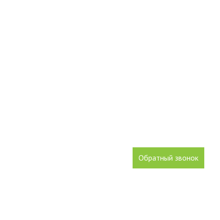
Республика Крым,
Бахчисарайский район,
с. Долинное, ул. Ленина, 
info@sadi-baxchisaraya.ru
sb.otdelprodazh@bk.ru
+7 978 833-
Обратный звонок
Поделиться в социальных