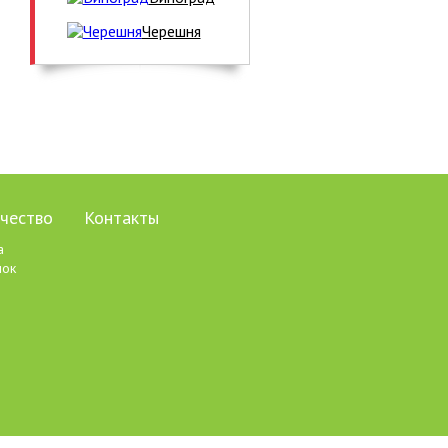
Черешня
чество
Контакты
а
пок