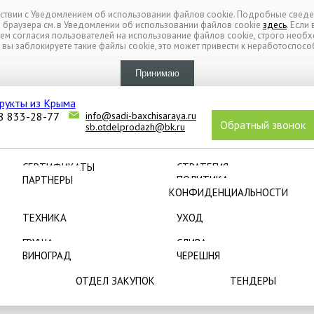
тствии с Уведомлением об использовании файлов cookie. Подробные сведе
х браузера см. в Уведомлении об использовании файлов cookie
здесь
. Если
м согласия пользователей на использование файлов cookie, строго необ
СЕРТИФИКАТЫ
СТРАТЕГИЯ
 вы заблокируете такие файлы cookie, это может привести к неработоспособ
ПАРТНЕРЫ
ПОЛИТИКА
КОНФИДЕНЦИАЛЬНОСТИ
ТЕХНИКА
УХОД
8 833-28-77
info@sadi-baxchisaraya.ru
ГРУША
СЛИВА
Обратный звонок
sb.otdelprodazh@bk.ru
ВИНОГРАД
ЧЕРЕШНЯ
ОТДЕЛ ЗАКУПОК
ТЕНДЕРЫ
СЕРТИФИКАТЫ
СТРАТЕГИЯ
ПАРТНЕРЫ
ПОЛИТИКА
КОНФИДЕНЦИАЛЬНОСТИ
ТЕХНИКА
УХОД
ГРУША
СЛИВА
ВИНОГРАД
ЧЕРЕШНЯ
ОТДЕЛ ЗАКУПОК
ТЕНДЕРЫ