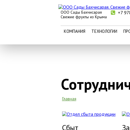
Перейти к основному содержанию
ООО Сады Бахчисарая
+7 97
КОМПАНИЯ
ТЕХНОЛОГИИ
ПР
Свежие фрукты из Крыма
КОМПАНИЯ
ТЕХНОЛОГИИ
ПР
Сотрудни
Главная
Вы здесь
С
быт
З
а