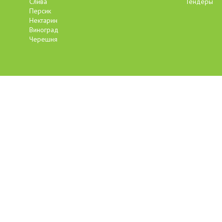
Слива
Тендеры
Персик
Нектарин
Виноград
Черешня
Республика Крым,
Бахчисарайский район,
с. Долинное, ул. Ленина, 
info@sadi-baxchisaraya.ru
sb.otdelprodazh@bk.ru
+7 978 833-