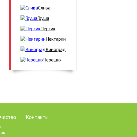
Слива
Груша
Персик
Нектарин
Виноград
Черешня
чество
Контакты
а
пок