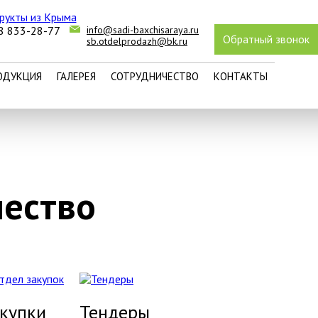
8 833-28-77
info@sadi-baxchisaraya.ru
ОДУКЦИЯ
ГАЛЕРЕЯ
СОТРУДНИЧЕСТВО
КОНТАКТЫ
Обратный звонок
sb.otdelprodazh@bk.ru
ОДУКЦИЯ
ГАЛЕРЕЯ
СОТРУДНИЧЕСТВО
КОНТАКТЫ
чество
купки
Т
ендеры